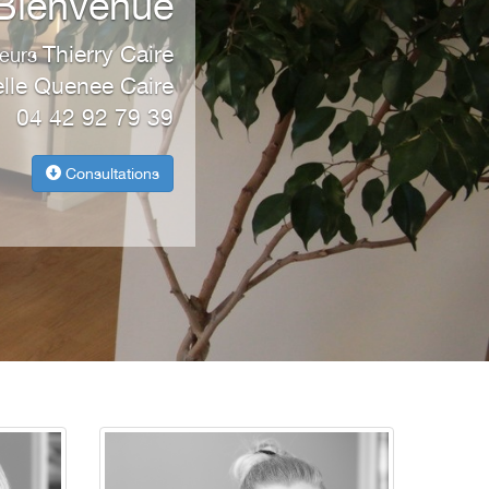
Bienvenue
Thierry Caire
teurs
elle Quenee Caire
04 42 92 79 39
Consultations