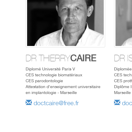
CAIRE
DR THIERRY
DR I
Diplomé Université Paris V
Diplomée 
CES technologie biomatériaux
CES tech
CES parodontologie
CES proth
Attestation d'enseignement universitaire
Diplôme I
en implantologie - Marseille
Marseille
doctcaire@free.fr
doci