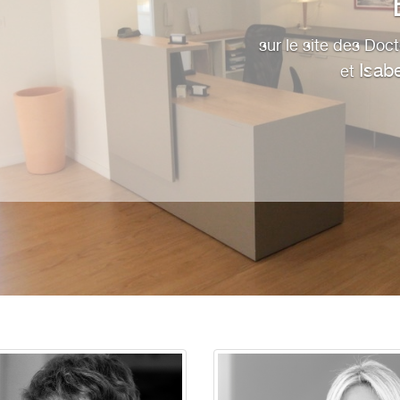
sur le site des Doc
Isab
et