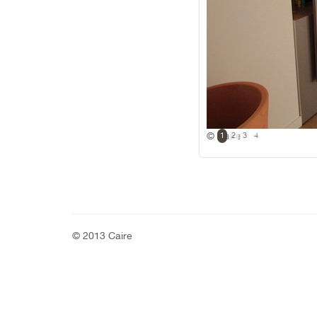
© Caire
1
2
3
4
© 2013 Caire